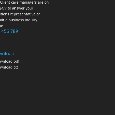
Client care managers are on
 24/7 to answer your
tions representative or
it a business inquiry
ne.
 456 789
wnload
wnload.pdf
wnload.txt