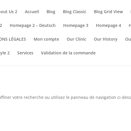
out Us 2
Accueil
Blog
Blog Classic
Blog Grid View
2
Homepage 2 – Deutsch
Homepage 3
Homepage 4
ONS LÉGALES
Mon compte
Our Clinic
Our History
Ou
tyle 2
Services
Validation de la commande
ffiner votre recherche ou utilisez le panneau de navigation ci-des