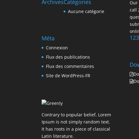
Archives
Catégories
Our 
call
Aucune catégorie
ques
subm
onli
123
Méta
Connexion
Flux des publications
Do
Flux des commentaires
Do
Site de WordPress-FR
Do
Contrary to popular belief, Lorem
Ipsum is not simply random text.
It has roots in a piece of classical
Latin literature.