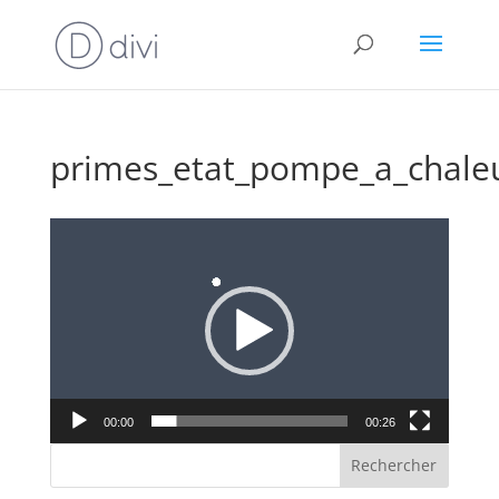
primes_etat_pompe_a_chale
Lecteur
vidéo
00:00
00:26