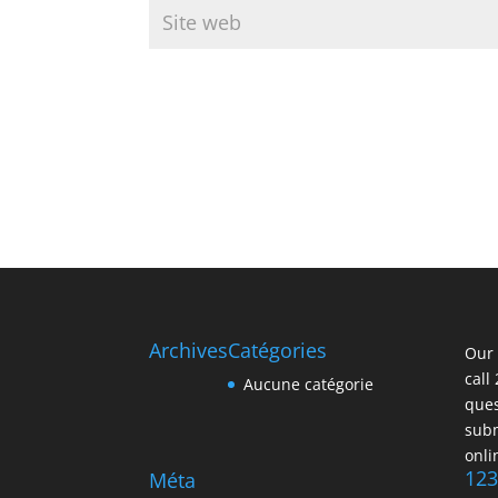
Archives
Catégories
Our 
call
Aucune catégorie
ques
subm
onli
123
Méta