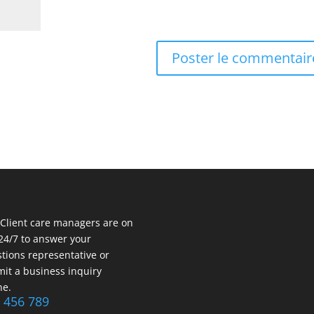
Client care managers are on
 24/7 to answer your
tions representative or
it a business inquiry
ne.
 456 789