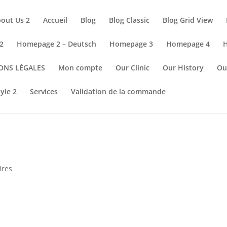
out Us 2
Accueil
Blog
Blog Classic
Blog Grid View
2
Homepage 2 – Deutsch
Homepage 3
Homepage 4
ONS LÉGALES
Mon compte
Our Clinic
Our History
Ou
tyle 2
Services
Validation de la commande
ires