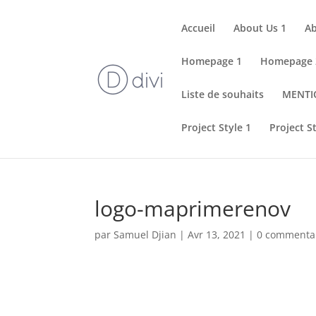
Accueil
About Us 1
Ab
Homepage 1
Homepage 
Liste de souhaits
MENTI
Project Style 1
Project S
logo-maprimerenov
par
Samuel Djian
|
Avr 13, 2021
|
0 commenta