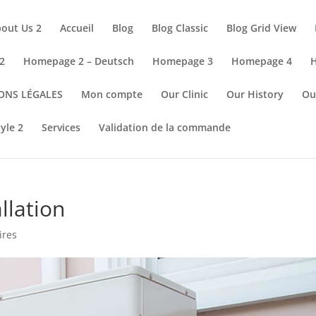
out Us 2
Accueil
Blog
Blog Classic
Blog Grid View
2
Homepage 2 – Deutsch
Homepage 3
Homepage 4
ONS LÉGALES
Mon compte
Our Clinic
Our History
Ou
tyle 2
Services
Validation de la commande
llation
ires