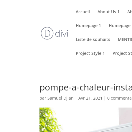
Accueil
About Us 1
Ab
Homepage 1
Homepage 
Liste de souhaits
MENTI
Project Style 1
Project S
pompe-a-chaleur-insta
par
Samuel Djian
|
Avr 21, 2021
|
0 commenta