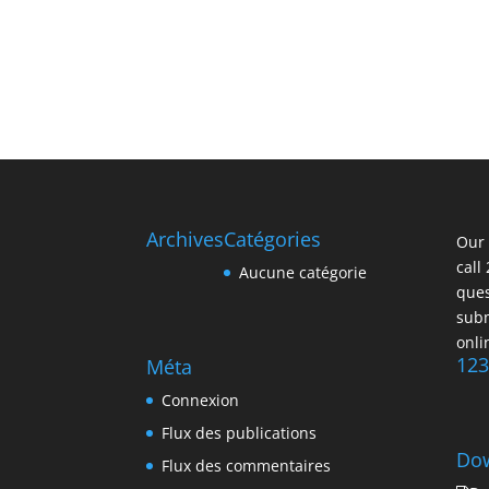
Archives
Catégories
Our 
call
Aucune catégorie
ques
subm
onli
123
Méta
Connexion
Flux des publications
Do
Flux des commentaires