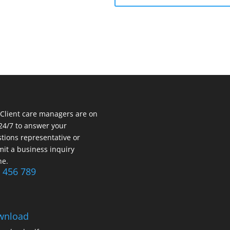
Client care managers are on
 24/7 to answer your
tions representative or
it a business inquiry
ne.
 456 789
wnload